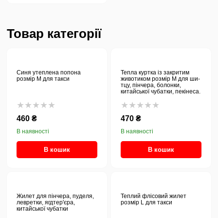
Товар категорії
Синя утеплена попона
Тепла куртка із закритим
розмір М для такси
животиком розмір М для ши-
тцу, пінчера, болонки,
китайської чубатки, пекінеса.
★★★★★
★★★★★
460 ₴
470 ₴
В наявності
В наявності
В кошик
В кошик
Жилет для пінчера, пуделя,
Теплий флісовий жилет
левретки, ягдтер'єра,
розмір L для такси
китайської чубатки