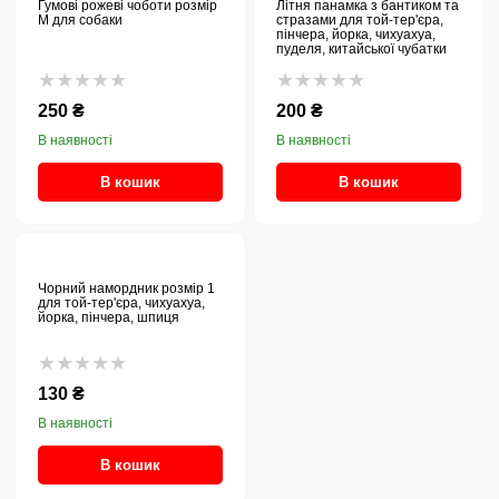
Гумові рожеві чоботи розмір
Літня панамка з бантиком та
М для собаки
стразами для той-тер'єра,
пінчера, йорка, чихуахуа,
пуделя, китайської чубатки
★★★★★
★★★★★
250 ₴
200 ₴
В наявності
В наявності
В кошик
В кошик
Чорний намордник розмір 1
для той-тер'єра, чихуахуа,
йорка, пінчера, шпиця
★★★★★
130 ₴
В наявності
В кошик