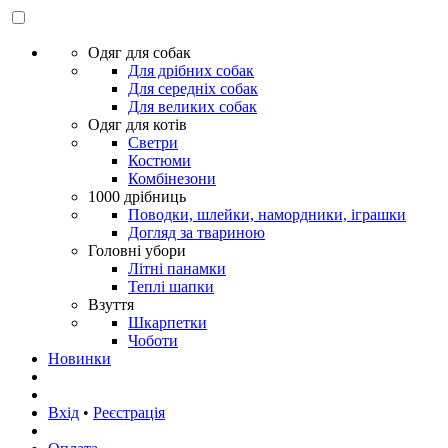
Одяг для собак
Для дрібних собак
Для середніх собак
Для великих собак
Одяг для котів
Светри
Костюми
Комбінезони
1000 дрібниць
Поводки, шлейки, намордники, іграшки
Догляд за твариною
Головні убори
Літні панамки
Теплі шапки
Взуття
Шкарпетки
Чоботи
Новинки
Вхід
•
Реєстрація